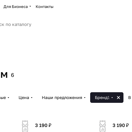
Для Бизнеса
Контакты
ам
6
вые
Цена
Наши предложения
Бренд
1
В
3 190 ₽
3 190 ₽