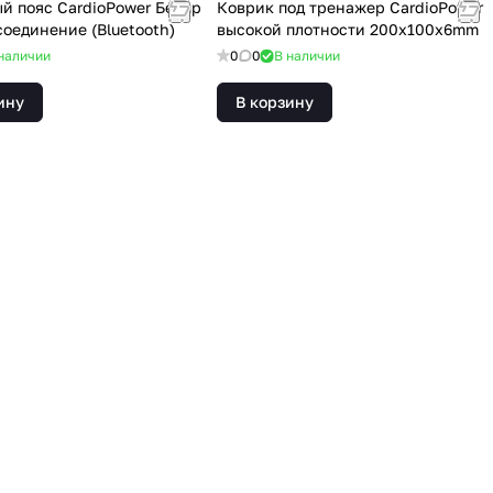
й пояс CardioPower Беспр
Коврик под тренажер CardioPower
соединение (Bluetooth)
высокой плотности 200x100x6mm
наличии
0
0
В наличии
ину
В корзину