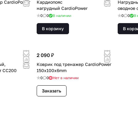
р CardioPower
Кардиопояс
Нагрудны
нагрудный CardioPower
оводное 
0
0
В наличии
0
0
В 
В корзину
В корз
2 090 ₽
ый,
Коврик под тренажер CardioPower
er CC200
150x100x6mm
0
0
Нет в наличии
Заказать