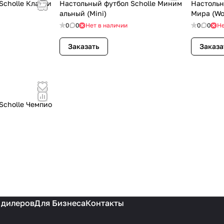
Scholle Класси
Настольный футбол Scholle Миним
Настольн
альный (Mini)
Мира (Wo
0
0
Нет в наличии
0
0
Не
Заказать
Заказа
Scholle Чемпио
 дилеров
Для Бизнеса
Контакты