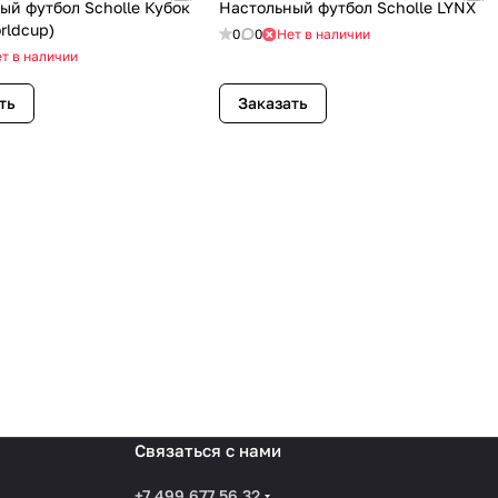
ый футбол Scholle Кубок
Настольный футбол Scholle LYNX
rldcup)
0
0
Нет в наличии
т в наличии
ть
Заказать
Связаться с нами
+7 499 677 56 32