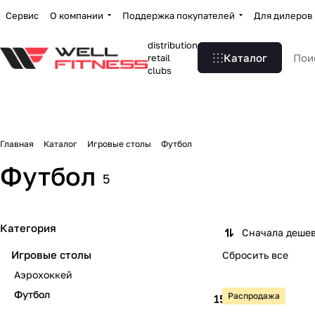
Сервис
О компании
Поддержка покупателей
Для дилеров
distribution
Каталог
retail
clubs
Главная
Каталог
Игровые столы
Футбол
Футбол
5
Категория
Сначала деше
Игровые столы
Сбросить все
Аэрохоккей
Футбол
Распродажа
15 990 ₽