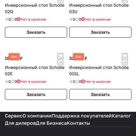
Инверсионный стол Scholle
Инверсионный стол Scholle
02Q
03U
0
0
Нет в наличии
0
0
Нет в наличии
Заказать
Заказать
Хит
Хит
18 590 ₽
32 890 ₽
Инверсионный стол Scholle
Инверсионный стол Scholle
02E
01SL
0
0
Нет в наличии
0
0
Нет в наличии
Заказать
Заказать
Сервис
О компании
Поддержка покупателей
Каталог
Для дилеров
Для Бизнеса
Контакты