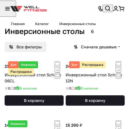
Главная
Каталог
Инверсионные столы
Инверсионные столы
6
Все фильтры
Сначала дешевые
Хит
Новинка
Хит
Распродажа
21 890 ₽
24 090 ₽
Распродажа
Инверсионный стол Scholle
Инверсионный стол Scholle
06CL
12N
0
0
В наличии
0
0
В наличии
В корзину
В корзину
Новинка
14 190 ₽
15 290 ₽