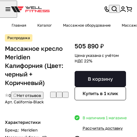
Главная
Каталог
Массажное оборудование
Массаж
Распродажа
505 890 ₽
Массажное кресло
Цена указана с учётом
Meridien
НДС 22%
Калифорния (Цвет:
черный +
В корзину
Коричневый)
Купить в 1 клик
0
Нет отзывов
Арт.
California-Black
В наличии
в 1 магазине
Характеристики
Рассчитать доставку
Бренд
:
Meridien