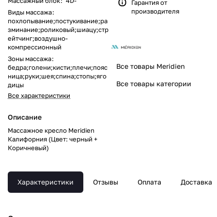
Массажный блок
:
4D-
Гарантия от
производителя
Виды массажа
:
похлопывание;постукивание;ра
зминание;роликовый;шиацу;стр
ейтчинг;воздушно-
компрессионный
Зоны массажа
:
Все товары Meridien
бедра;голени;кисти;плечи;пояс
ница;руки;шея;спина;стопы;яго
Все товары категории
дицы
Все характеристики
Описание
Массажное кресло Meridien
Калифорния (Цвет: черный +
Коричневый)
Характеристики
Отзывы
Оплата
Доставка