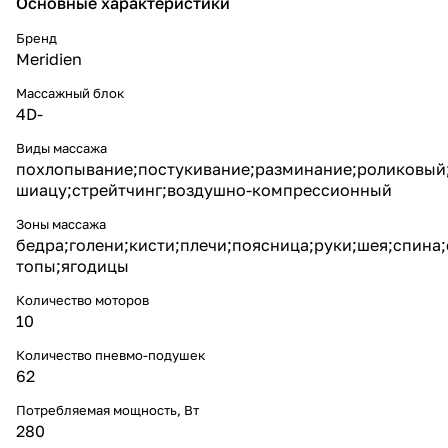
Основные xарактеристики
Бренд
Meridien
Массажный блок
4D-
Виды массажа
похлопывание;постукивание;разминание;роликовый
шиацу;стрейтчинг;воздушно-компрессионный
Зоны массажа
бедра;голени;кисти;плечи;поясница;руки;шея;спина;
топы;ягодицы
Количество моторов
10
Количество пневмо-подушек
62
Потребляемая мощность, Вт
280