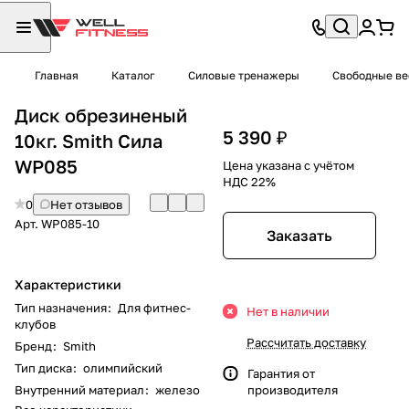
Главная
Каталог
Силовые тренажеры
Свободные ве
Диск обрезиненый
5 390 ₽
10кг. Smith Сила
WP085
Цена указана с учётом
НДС 22%
0
Нет отзывов
Арт.
WP085-10
Заказать
Характеристики
Тип назначения
:
Для фитнес-
Нет в наличии
клубов
Рассчитать доставку
Бренд
:
Smith
Тип диска
:
олимпийский
Гарантия от
Внутренний материал
:
железо
производителя