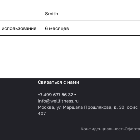
Smith
е использование
6 месяцев
Связаться с нами
+7 499 677 56 32
info@wellfitness.ru
Москва, ул Маршала Прошлякова, д. 30, офис
407
Конфиденциальность
Оферта