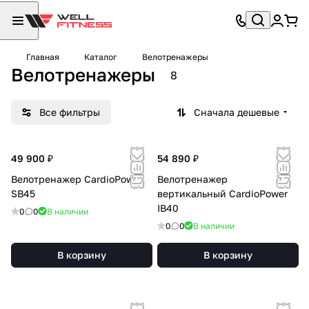
Главная
Каталог
Велотренажеры
Велотренажеры
8
Все фильтры
Сначала дешевые
49 900 ₽
54 890 ₽
Велотренажер СardioPower
Велотренажер
SB45
вертикальный CardioPower
IB40
0
0
В наличии
0
0
В наличии
В корзину
В корзину