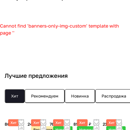
е
л
е
р
а
и
в
а
е
г
г
л
л
е
т
л
о
с
н
р
о
и
о
б
у
о
б
с
н
о
в
п
т
н
т
в
о
а
и
в
Cannot find 'banners-only-img-custom' template with
ы
т
р
ы
ы
ы
д
ж
с
ы
page ''
е
и
е
е
е
н
н
н
е
д
ч
н
т
т
ы
о
ы
с
о
е
а
р
р
е
е
е
т
р
с
ж
е
е
в
о
с
о
о
к
е
н
н
е
б
т
л
ж
и
р
а
а
с
о
о
ы
Лучшие предложения
к
е
ы
ж
ж
а
р
л
и
т
е
е
у
ы
р
р
р
д
Хит
Рекомендуем
Новинка
Распродажа
е
ы
ы
о
н
в
а
а
ж
н
Хит
Хит
Хит
Хит
Хит
86 990 ₽
24 090 ₽
76 890 ₽
89 990 ₽
21 890 ₽
е
и
Распродажа
Новинка
Новинка
Новинка