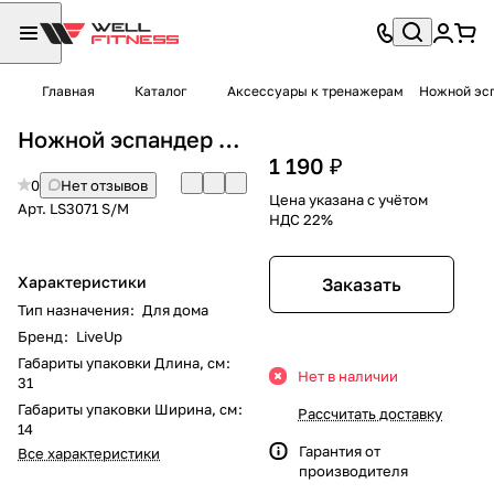
Главная
Каталог
Аксессуары к тренажерам
Ножной эсп
Ножной эспандер LiveUp LS3071 S/M
1 190 ₽
0
Нет отзывов
Цена указана с учётом
Арт.
LS3071 S/M
НДС 22%
Характеристики
Заказать
Тип назначения
:
Для дома
Бренд
:
LiveUp
Габариты упаковки Длина, см
:
Нет в наличии
31
Габариты упаковки Ширина, см
:
Рассчитать доставку
14
Гарантия от
Все характеристики
производителя