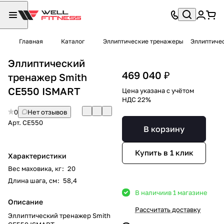
Главная
Каталог
Эллиптические тренажеры
Эллиптиче
Эллиптический
469 040 ₽
тренажер Smith
CE550 ISMART
Цена указана с учётом
НДС 22%
0
Нет отзывов
Арт.
CE550
В корзину
Купить в 1 клик
Характеристики
Вес маховика, кг
:
20
Длина шага, см
:
58,4
В наличии
в 1 магазине
Описание
Рассчитать доставку
Эллиптический тренажер Smith