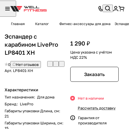
Главная
Каталог
Фитнес-аксессуары для дома
Эспанде
Эспандер с
1 290 ₽
карабином LivePro
LP8401 XH
Цена указана с учётом
НДС 22%
0
Нет отзывов
Арт.
LP8401-XH
Заказать
Характеристики
Тип назначения
:
Для дома
Нет в наличии
Бренд
:
LivePro
Рассчитать доставку
Габариты упаковки Длина, см
:
21
Гарантия от
Габариты упаковки Ширина, см
:
производителя
15