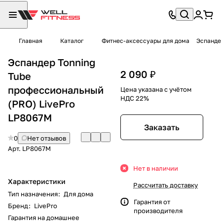
Главная
Каталог
Фитнес-аксессуары для дома
Эспанде
Эспандер Tonning
2 090 ₽
Tube
профессиональный
Цена указана с учётом
НДС 22%
(PRO) LivePro
LP8067M
Заказать
0
Нет отзывов
Арт.
LP8067M
Нет в наличии
Характеристики
Рассчитать доставку
Тип назначения
:
Для дома
Гарантия от
Бренд
:
LivePro
производителя
Гарантия на домашнее