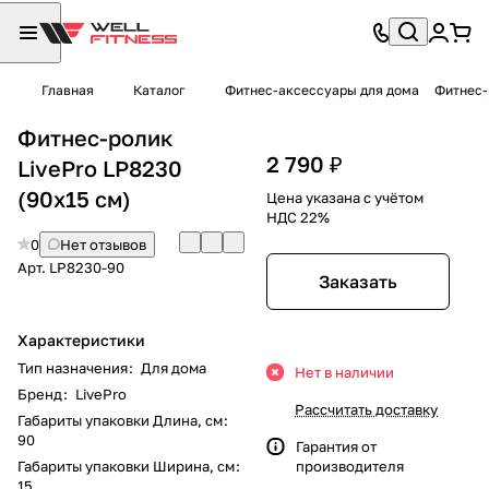
Главная
Каталог
Фитнес-аксессуары для дома
Фитнес-
Фитнес-ролик
2 790 ₽
LivePro LP8230
(90х15 см)
Цена указана с учётом
НДС 22%
0
Нет отзывов
Арт.
LP8230-90
Заказать
Характеристики
Тип назначения
:
Для дома
Нет в наличии
Бренд
:
LivePro
Рассчитать доставку
Габариты упаковки Длина, см
:
90
Гарантия от
Габариты упаковки Ширина, см
:
производителя
15