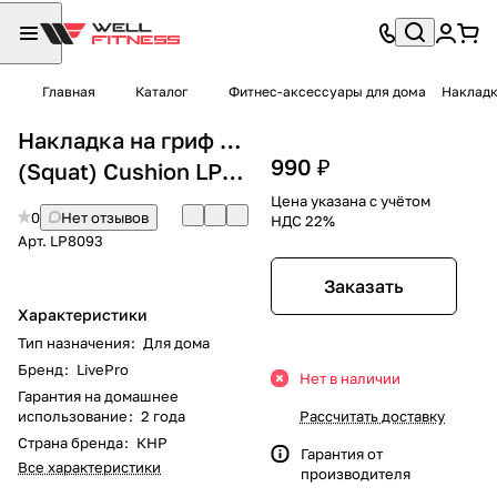
Главная
Каталог
Фитнес-аксессуары для дома
Накладк
Накладка на гриф LivePro Присед
990 ₽
(Squat) Cushion LP8093
Цена указана с учётом
0
Нет отзывов
НДС 22%
Арт.
LP8093
Заказать
Характеристики
Тип назначения
:
Для дома
Бренд
:
LivePro
Нет в наличии
Гарантия на домашнее
использование
:
2 года
Рассчитать доставку
Страна бренда
:
КНР
Гарантия от
Все характеристики
производителя