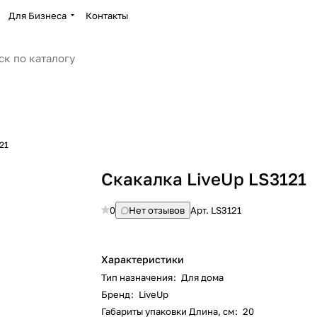
Для Бизнеса
Контакты
21
Скакалка LiveUp LS3121
0
Нет отзывов
Арт.
LS3121
Характеристики
Тип назначения
:
Для дома
Бренд
:
LiveUp
Габариты упаковки Длина, см
:
20