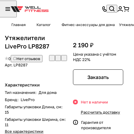
Главная
Каталог
Фитнес-аксессуары для дома
Утяжели
Утяжелители
2 190 ₽
LivePro LP8287
Цена указана с учётом
0
Нет отзывов
НДС 22%
Арт.
LP8287
Заказать
Характеристики
Тип назначения
:
Для дома
Бренд
:
LivePro
Нет в наличии
Габариты упаковки Длина, см
:
15
Рассчитать доставку
Габариты упаковки Ширина, см
:
Гарантия от
11
производителя
Все характеристики