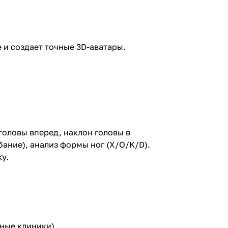
 и создает точные 3D-аватары.
головы вперед, наклон головы в
бание), анализ формы ног (X/O/K/D).
у.
ные клиники)