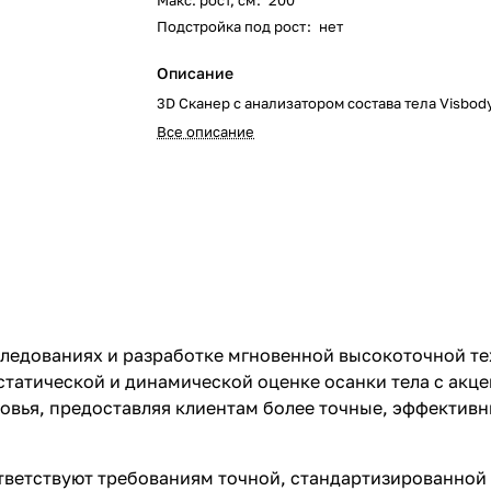
Макс. рост, см
:
200
Подстройка под рост
:
нет
Описание
3D Сканер с анализатором состава тела Visbod
Все описание
следованиях и разработке мгновенной высокоточной те
 статической и динамической оценке осанки тела с акц
вья, предоставляя клиентам более точные, эффективны
ветствуют требованиям точной, стандартизированной 