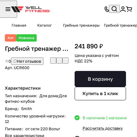
Главная
Каталог
Гребные тренажеры
Гребной тренажер
Хит
Новинка
241 890 ₽
Гребной тренажер Smith UCR600
Цена указана с учётом
НДС 22%
0
Нет отзывов
Арт.
UCR600
В корзину
Характеристики
Купить в 1 клик
Тип назначения
:
Для дома;Для
фитнес-клубов
Бренд
:
Smith
Количество уровней нагрузки
:
В наличии
в 1 магазине
12
Рассчитать доставку
Питание
:
от сети 220 Вольт
Все характеристики