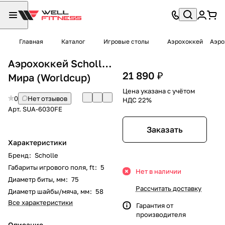
Главная
Каталог
Игровые столы
Аэрохоккей
Аэро
Аэрохоккей Scholle Кубок
21 890 ₽
Мира (Worldcup)
Цена указана с учётом
0
Нет отзывов
НДС 22%
Арт.
SUA-6030FE
Заказать
Характеристики
Бренд
:
Scholle
Габариты игрового поля, ft
:
5
Нет в наличии
Диаметр биты, мм
:
75
Рассчитать доставку
Диаметр шайбы/мяча, мм
:
58
Все характеристики
Гарантия от
производителя
Описание